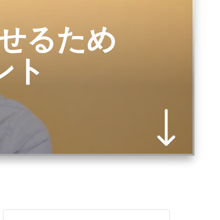
せるため
ント