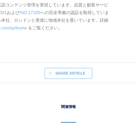
言語コンテンツ管理を実現しています。品質と顧客サービ
001
および
ISO 17100
への完全準拠の認証を取得していま
ル本社、ロンドンと香港に地域本社を置いています。詳細
ct.com/ja/home
をご覧ください。
SHARE ARTICLE
関連情報