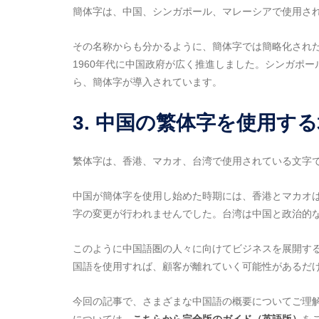
簡体字は、中国、シンガポール、マレーシアで使用さ
その名称からも分かるように、簡体字では簡略化され
1960年代に中国政府が広く推進しました。シンガポ
ら、簡体字が導入されています。
3. 中国の繁体字を使用す
繁体字は、香港、マカオ、台湾で使用されている文字
中国が簡体字を使用し始めた時期には、香港とマカオ
字の変更が行われませんでした。台湾は中国と政治的
このように中国語圏の人々に向けてビジネスを展開す
国語を使用すれば、顧客が離れていく可能性があるだ
今回の記事で、さまざまな中国語の概要についてご理
については、
こちら
から完全版のガイド（英語版）
を