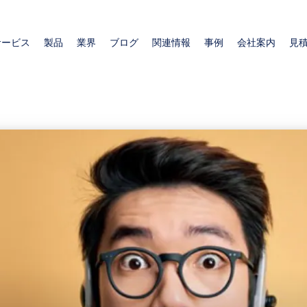
メ
イ
サービス
製品
業界
ブログ
関連情報
事例
会社案内
見
ン
コ
ン
テ
ン
ツ
に
移
動