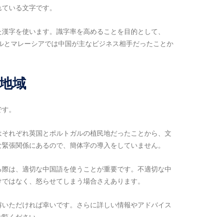
れている文字です。
た漢字を使います。識字率を高めることを目的として、
ールとマレーシアでは中国が主なビジネス相手だったことか
る地域
です。
はそれぞれ英国とポルトガルの植民地だったことから、文
な緊張関係にあるので、簡体字の導入をしていません。
る際は、適切な中国語を使うことが重要です。不適切な中
けではなく、怒らせてしまう場合さえあります。
解いただければ幸いです。さらに詳しい情報やアドバイス
ご覧ください。