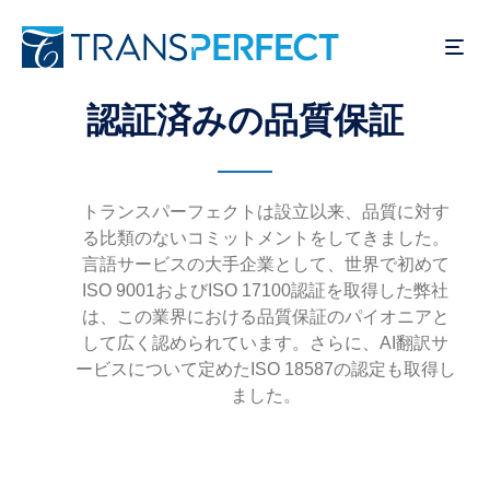
メ
イ
ン
コ
認証済みの品質保証
ン
テ
ン
ツ
トランスパーフェクトは設立以来、品質に対す
に
る比類のないコミットメントをしてきました。
移
言語サービスの大手企業として、世界で初めて
動
ISO 9001およびISO 17100認証を取得した弊社
は、この業界における品質保証のパイオニアと
して広く認められています。さらに、AI翻訳サ
ービスについて定めたISO 18587の認定も取得し
ました。