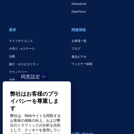
GlobalLink
DataForce
業界
関連情報
ライフサイエンス
お客様一覧
小売り・eコマース
ブログ
法務
製品ビデオ
ウェビナー録画
旅行・ホスピタリティ
テクノロジー
同意設定
金融・銀行
ゲーム
弊社はお客様のプラ
エンターテイメント
イバシーを尊重しま
デジタルマーケティングとデジタル広
す
告
弊社は、Webサイトを閲覧する
その他の業界
お客様の体験の向上、および弊
社のトラフィックの分析を目的
として、クッキーを使用してい