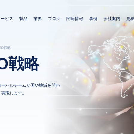
メ
イ
サービス
製品
業界
ブログ
関連情報
事例
会社案内
見
ン
コ
ン
テ
EO戦略
ン
ツ
O戦略
に
移
動
ローバルチームが国や地域を問わ
を実現します。