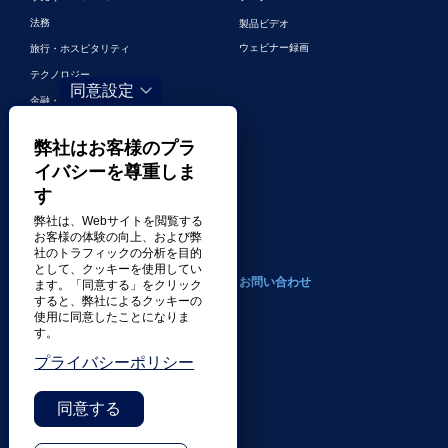
法務
製品ビデオ
ウェビナー録画
旅行・ホスピタリティ
テクノロジー
同意設定
金融・銀行
ゲーム
弊社はお客様のプラ
エンターテイメント
イバシーを尊重しま
デジタルマーケティングとデジタル広
す
告
弊社は、Webサイトを閲覧する
その他の業界
お客様の体験の向上、および弊
社のトラフィックの分析を目的
として、クッキーを使用してい
会社案内
お問い合わせ
ます。「同意する」をクリック
すると、弊社によるクッキーの
使用に同意したことになりま
トランスパーフェクトについて
す。
採用情報
プライバシーポリシー
ニュース・プレスリリース
受賞歴
同意する