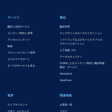
フッターメイン
サービス
製品
翻訳と言語サービス
翻訳管理
コンテンツ制作と管理
ウェブサイトのローカライゼーション
デジタルコンテンツ
ソフトウェアおよびモバイルアプリの
グローバリゼーション
動画
人工知能（AI）
グローバルブランド管理
データセキュリティ
カスタマーサポート
CCMSによるコンテンツ制作と翻訳関連
すべてのサービスを見る
製品・サービス
GlobalLink
DataForce
業界
関連情報
ライフサイエンス
お客様一覧
小売り・eコマース
ブログ