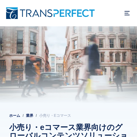
メ
イ
ン
コ
ン
テ
ン
ツ
に
移
動
ホーム
業界
小売り・Eコマース
パ
ン
小売り・eコマース業界向けのグ
ローバルコンテンツソリューショ
く