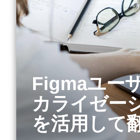
Figmaユ
カライゼー
を活用して