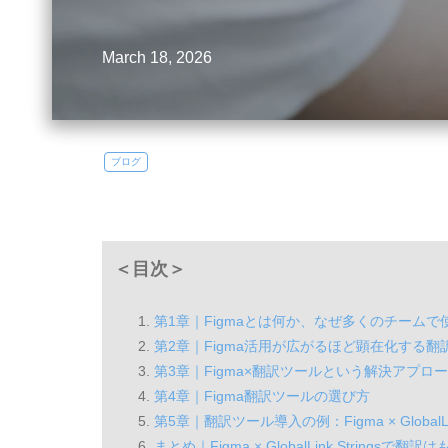
March 18, 2026
ブログ
＜目次＞
第1章｜Figmaとは何か、なぜ多くのチーム
第2章｜Figma活用が広がるほど顕在化する
第3章｜Figma×翻訳ツールという解決アプロ
第4章｜Figma翻訳ツールの選び方
第5章｜翻訳ツール導入の例：Figma × GlobalLink
まとめ｜Figma × GlobalLink Strings