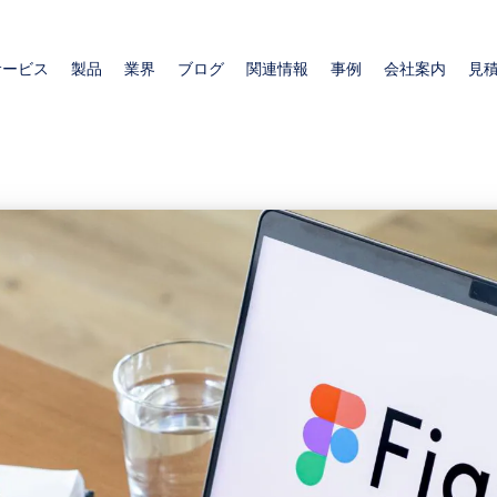
メ
イ
サービス
製品
業界
ブログ
関連情報
事例
会社案内
見
ン
コ
ン
テ
ン
ツ
に
移
動