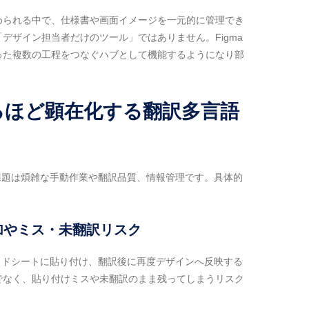
められる中で、仕様書や画面イメージを一元的に管理でき
デザイン担当者だけのツール」ではありません。Figma
った複数の工程をつなぐハブとして機能するようになり部
がるほど顕在化する翻訳多言語
い課題は煩雑な手動作業や翻訳品質、情報管理です。具体的
加やミス・未翻訳リスク
レッドシートに貼り付け、翻訳後に再度デザインへ反映する
でなく、貼り付けミスや未翻訳のまま残ってしまうリスク