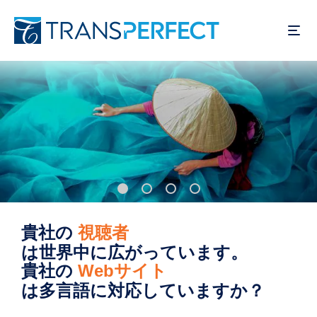
メ
イ
ン
コ
ン
テ
ン
ツ
に
移
動
貴社の
視聴者
は世界中に広がっています。
貴社の
Webサイト
は多言語に対応していますか？