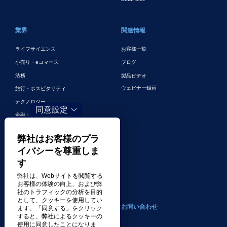
業界
関連情報
ライフサイエンス
お客様一覧
小売り・eコマース
ブログ
法務
製品ビデオ
ウェビナー録画
旅行・ホスピタリティ
テクノロジー
同意設定
金融・銀行
ゲーム
弊社はお客様のプラ
エンターテイメント
イバシーを尊重しま
デジタルマーケティングとデジタル広
す
告
弊社は、Webサイトを閲覧する
その他の業界
お客様の体験の向上、および弊
社のトラフィックの分析を目的
として、クッキーを使用してい
会社案内
お問い合わせ
ます。「同意する」をクリック
すると、弊社によるクッキーの
使用に同意したことになりま
トランスパーフェクトについて