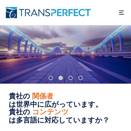
メ
イ
ン
コ
ン
テ
ン
ツ
に
移
動
貴社の
ユーザー
は世界中に広がっています。
貴社の
製品
は多言語に対応していますか？