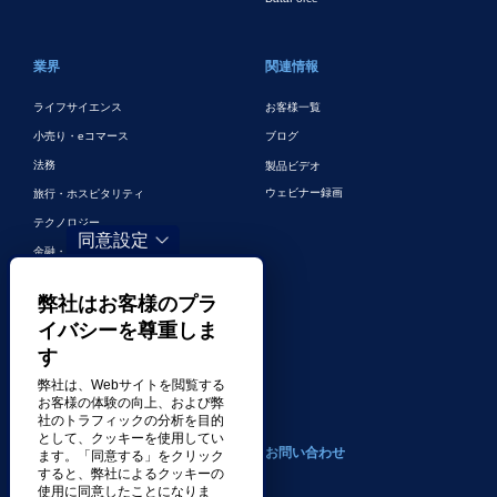
業界
関連情報
ライフサイエンス
お客様一覧
小売り・eコマース
ブログ
法務
製品ビデオ
ウェビナー録画
旅行・ホスピタリティ
テクノロジー
同意設定
金融・銀行
ゲーム
弊社はお客様のプラ
エンターテイメント
イバシーを尊重しま
デジタルマーケティングとデジタル広
す
告
弊社は、Webサイトを閲覧する
その他の業界
お客様の体験の向上、および弊
社のトラフィックの分析を目的
として、クッキーを使用してい
会社案内
お問い合わせ
ます。「同意する」をクリック
すると、弊社によるクッキーの
使用に同意したことになりま
トランスパーフェクトについて