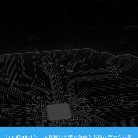
TransPerfect は、大規模なビデオ録画と多様なデータ収集