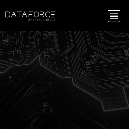
メ
イ
ン
コ
ン
テ
ン
ツ
に
移
動