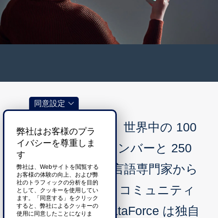
同意設定
DataForce には、世界中の 100
弊社はお客様のプラ
イバシーを尊重しま
万人を超えるメンバーと 250
す
を超える言語の言語専門家から
弊社は、Webサイトを閲覧する
お客様の体験の向上、および弊
社のトラフィックの分析を目的
なるグローバル コミュニティ
として、クッキーを使用してい
ます。「同意する」をクリック
すると、弊社によるクッキーの
があります。 DataForce は独自
使用に同意したことになりま