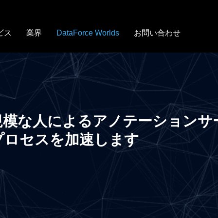
メ
イ
ン
ビス
業界
DataForce Worlds
お問い合わせ
コ
ン
テ
ン
ツ
に
移
、大規模な人によるアノテーションサ
動
プロセスを加速します