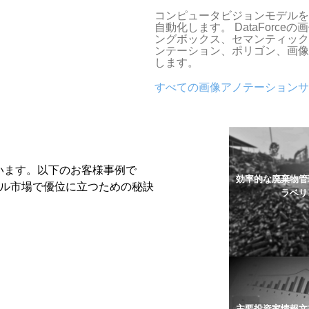
コンピュータビジョンモデルを
自動化します。 DataForc
ングボックス、セマンティック
ンテーション、ポリゴン、画像
します。
すべての画像アノテーションサ
います。以下のお客様事例で
効率的な廃棄物管
てグローバル市場で優位に立つための秘訣
ラベリ
。
主要投資家情報文