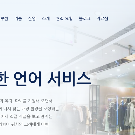
주
요
솔루션
기술
산업
소개
견적 요청
블로그
자료실
콘
텐
츠
로
건
너
뛰
기
한 언어 서비스
유치와 유지, 확보를 지원해 오면서,
이 다시 찾는 매장 환경을 조성하는
장에서 직접 제품을 보고 만지는
경험이 귀사의 고객에게 어떤