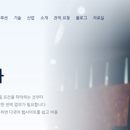
주
요
솔루션
기술
산업
소개
견적 요청
블로그
자료실
콘
텐
츠
로
건
너
뛰
기
화
및 요건을 파악하는 것부터
양한 번역 업무가 필요합니다.
를 이용하면 다국어 웹사이트를 쉽고 비용