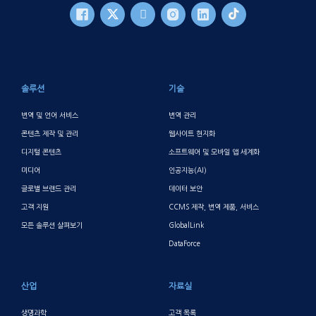
바닥글 메인
솔루션
기술
번역 및 언어 서비스
번역 관리
콘텐츠 제작 및 관리
웹사이트 현지화
디지털 콘텐츠
소프트웨어 및 모바일 앱 세계화
미디어
인공지능(AI)
글로벌 브랜드 관리
데이터 보안
고객 지원
CCMS 제작, 번역 제품, 서비스
모든 솔루션 살펴보기
GlobalLink
DataForce
산업
자료실
생명과학
고객 목록