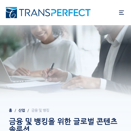
주
요
콘
텐
츠
로
건
너
뛰
기
홈
산업
금융 및 뱅킹
이동
경로
금융 및 뱅킹을 위한 글로벌 콘텐츠
솔루션