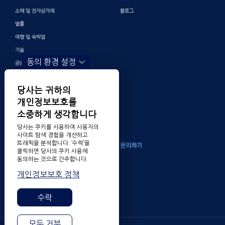
소매 및 전자상거래
블로그
법률
여행 및 숙박업
기술
동의 환경 설정
금융 및 뱅킹
게이밍
당사는 귀하의
엔터테인먼트
개인정보보호를
디지털 마케팅 및 광고
소중하게 생각합니다
기타
당사는 쿠키를 사용하여 사용자의
사이트 탐색 경험을 개선하고
트래픽을 분석합니다. ‘수락’을
회사소개
문의하기
클릭하면 당사의 쿠키 사용에
동의하는 것으로 간주합니다.
TransPerfect 알아보기
개인정보보호 정책
채용
수상 내역
수락
모두 거부