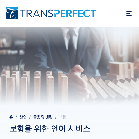
주
요
콘
텐
츠
로
건
너
뛰
기
홈
산업
금융 및 뱅킹
보험
이동
경로
보험을 위한 언어 서비스