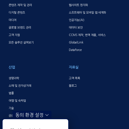
콘텐츠 제작 및 관리
웹사이트 현지화
디지털 콘텐츠
소프트웨어 및 모바일 앱 세계화
미디어
인공지능(AI)
글로벌 브랜드 관리
데이터 보안
고객 지원
CCMS 제작, 번역 제품, 서비스
모든 솔루션 살펴보기
GlobalLink
DataForce
산업
자료실
생명과학
고객 목록
소매 및 전자상거래
블로그
법률
여행 및 숙박업
기술
동의 환경 설정
금융 및 뱅킹
게이밍