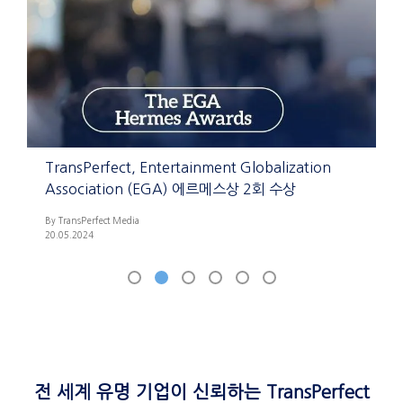
TransPerfect, Entertainment Globalization
T
Association (EGA) 에르메스상 2회 수상
L
By TransPerfect Media
By
20.05.2024
2
전 세계 유명 기업이 신뢰하는 TransPerfect