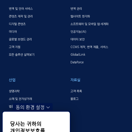
번역 및 언어 서비스
번역 관리
콘텐츠 제작 및 관리
웹사이트 현지화
디지털 콘텐츠
소프트웨어 및 모바일 앱 세계화
미디어
인공지능(AI)
글로벌 브랜드 관리
데이터 보안
고객 지원
CCMS 제작, 번역 제품, 서비스
모든 솔루션 살펴보기
GlobalLink
DataForce
산업
자료실
생명과학
고객 목록
소매 및 전자상거래
블로그
동의 환경 설정
법률
여행 및 숙박업
기술
당사는 귀하의
금융 및 뱅킹
개인정보보호를