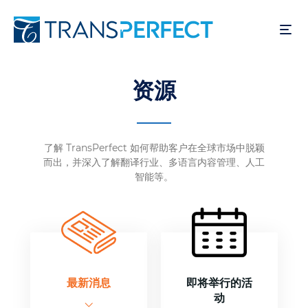
跳
转
到
主
要
资源
内
容
了解 TransPerfect 如何帮助客户在全球市场中脱颖
而出，并深入了解翻译行业、多语言内容管理、人工
智能等。
最新消息
即将举行的活
动