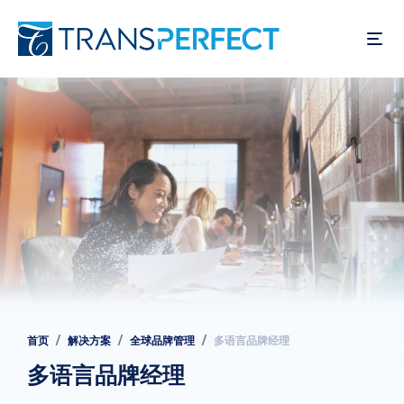
跳
转
到
主
要
内
容
首页
解决方案
全球品牌管理
多语言品牌经理
面
包
多语言品牌经理
屑