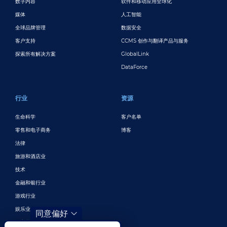
数字内容
软件和移动应用全球化
媒体
人工智能
全球品牌管理
数据安全
客户支持
CCMS 创作与翻译产品与服务
探索所有解决方案
GlobalLink
DataForce
行业
资源
生命科学
客户名单
零售和电子商务
博客
法律
旅游和酒店业
技术
金融和银行业
游戏行业
娱乐业
同意偏好
数字营销与广告