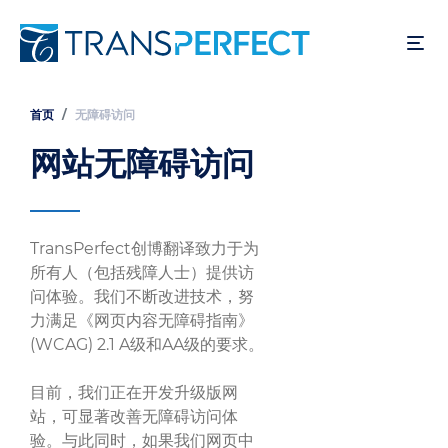
跳
转
到
主
要
首页
无障碍访问
面
内
包
网站无障碍访问
容
屑
TransPerfect创博翻译致力于为
所有人（包括残障人士）提供访
问体验。我们不断改进技术，努
力满足《网页内容无障碍指南》
(WCAG) 2.1 A级和AA级的要求。
目前，我们正在开发升级版网
站，可显著改善无障碍访问体
验。与此同时，如果我们网页中