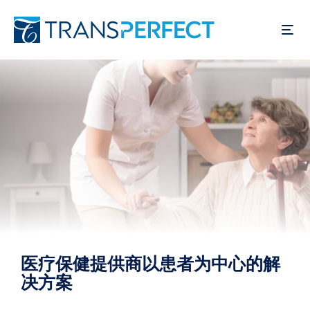
跳
转
到
主
要
内
容
医疗保健提供商以患者为中心的解
决方案