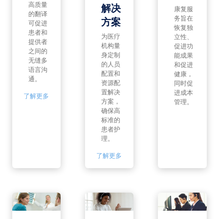
高质量
解决
康复服
的翻译
务旨在
方案
可促进
恢复独
患者和
为医疗
立性、
提供者
机构量
促进功
之间的
身定制
能成果
无缝多
的人员
和促进
语言沟
配置和
健康，
通。
资源配
同时促
置解决
进成本
了解更多
方案，
管理。
确保高
标准的
患者护
理。
了解更多