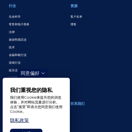
行业
资源
生命科学
客户名单
零售和电子商务
博客
法律
旅游和酒店业
技术
金融和银行业
游戏行业
娱乐业
同意偏好
数字营销与广告
更多行业
我们重视您的隐私
我们使用Cookie来提升您的浏览
体验，并对网站流量进行分析。
关于
联系我们
点击“接受”即表示您同意我们使用
Cookie。
我们公司
隐私政策
招贤纳士
奖项