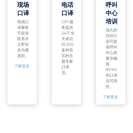
现场
电话
呼叫
口译
口译
中心
培训
现场口
OPI 服
译服务
务提供
强大的
可促进
24/7 全
培训计
联系并
天候访
划可提
立即弥
问 200
高呼叫
合沟通
多种语
中心质
差距。
言的主
量并确
题专家
保
了解更多
口译
99.9%
员。
的口译
员可用
性。
了解更多