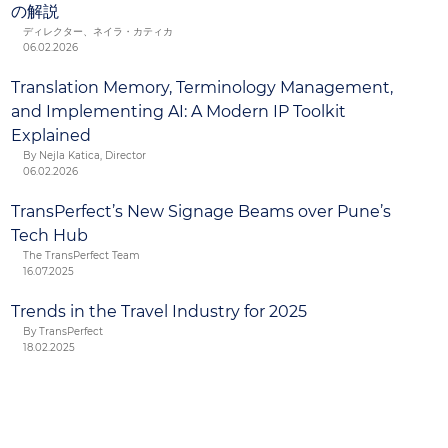
の解説
ディレクター、ネイラ・カティカ
06.02.2026
Translation Memory, Terminology Management,
and Implementing AI: A Modern IP Toolkit
Explained
By Nejla Katica, Director
06.02.2026
TransPerfect’s New Signage Beams over Pune’s
Tech Hub
The TransPerfect Team
16.07.2025
Trends in the Travel Industry for 2025
By TransPerfect
18.02.2025