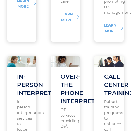
LEARN
care.
promoting
MORE
cost
management
LEARN
MORE
LEARN
MORE
IN-
OVER-
CALL
PERSON
THE-
CENTER
INTERPRETATION
PHONE
TRAININ
INTERPRETATION
In-
Robust
person
training
OPI
interpretation
programs
services
services
to
providing
to
enhance
24/7
foster
call