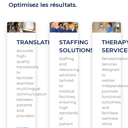
Optimisez les résultats.
TRANSLATION
STAFFING
THERAP
SOLUTIONS
SERVICE
Accurate,
high-
Staffing
Rehabilitatio
quality
and
Services
translations
resourcing
designed
to
solutions
to
facilitate
tailored
restore
seamless
to
independenc
multilingual
medical
promote
communication
facilities,
functional
between
ensuring
outcomes,
patients
high
and
and
standards
facilitate
providers.
of
wellness
patient
while