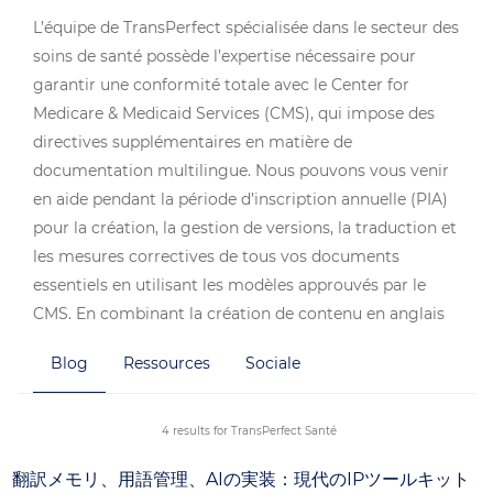
L’équipe de TransPerfect spécialisée dans le secteur des
soins de santé possède l’expertise nécessaire pour
garantir une conformité totale avec le Center for
Medicare & Medicaid Services (CMS), qui impose des
directives supplémentaires en matière de
documentation multilingue. Nous pouvons vous venir
en aide pendant la période d’inscription annuelle (PIA)
pour la création, la gestion de versions, la traduction et
les mesures correctives de tous vos documents
essentiels en utilisant les modèles approuvés par le
CMS. En combinant la création de contenu en anglais
avec la traduction et les mesures correctives, vous
Blog
Ressources
Sociale
pouvez réduire de 47 % le temps consacré aux mises à
jour de l’ANOC, de l’EOC et du SBC, tout en
garantissant que vous ne manquerez jamais les
4 results for TransPerfect Santé
échéances du 1er octobre.
翻訳メモリ、用語管理、AIの実装：現代のIPツールキット