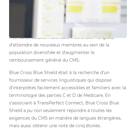
établissements de santé à obtenir cinq étoiles pour les
mesures de suivi des centres d’appels du CMS.
L’obtention de ces cinq étoiles permet aux entreprises
de soins de santé d’impliquer davantage leurs
membres actuels maîtrisant moins bien l’anglais,
d’atteindre de nouveaux membres au sein de la
population diversifiée et d’augmenter le
remboursement général du CMS.
Blue Cross Blue Shield était à la recherche d’un
fournisseur de services linguistiques qui dispose
d’interprètes facilement accessibles et familiers avec la
terminologie des parties C et D de Medicare. En
s’associant à TransPerfect Connect, Blue Cross Blue
Shield a pu non seulement répondre à toutes les
exigences du CMS en matière de langues étrangères,
mais aussi obtenir une note de cinq étoiles.