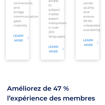
access
connections
center
to
and
quality
subject
bridge
and
matter
communication
ensure
expert
gaps
99.9%
interpreters
instantly.
interpreter
in over
availability.
200
LEARN
languages.
LEARN
MORE
MORE
LEARN
MORE
Améliorez de 47 %
l’expérience des membres