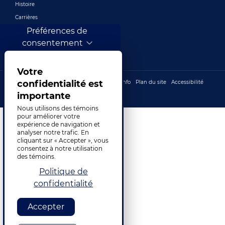
Histoire
Carrières
Préférences de
Emplacements
consentement
Prix
Votre
Footer bottom
confidentialité est
Confidentialité
Cookies
Do not sell my info
Plan du site
Accessibilité
©2026 TransPerfect
importante
Nous utilisons des témoins
pour améliorer votre
expérience de navigation et
analyser notre trafic. En
cliquant sur « Accepter », vous
consentez à notre utilisation
des témoins.
Politique de
confidentialité
Accepter