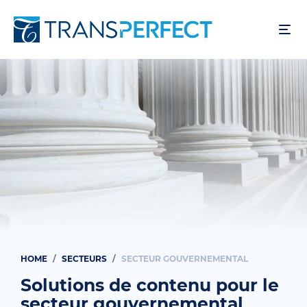
Skip
to
main
content
HOME
SECTEURS
SECTEUR GOUVERNEMENTAL
Breadcrumb
Solutions de contenu pour le
secteur gouvernemental