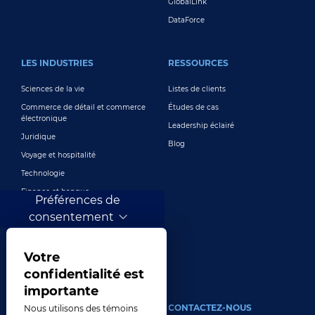
GlobalLink
DataForce
LES INDUSTRIES
RESSOURCES
Sciences de la vie
Listes de clients
Commerce de détail et commerce
Études de cas
électronique
Leadership éclairé
Juridique
Blog
Voyage et hospitalité
Technologie
Finance et banque
Préférences de
Jeux
consentement
Divertissement
Marketing numérique et publicité
Votre
Plus de secteurs
confidentialité est
importante
À PROPOS
CONTACTEZ-NOUS
Nous utilisons des témoins