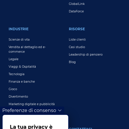
GlobalLink
DataForce
INDUSTRIE
RISORSE
Scienze di vita
Liste clienti
Vendita al dettaglio ed e-
Casi studio
commerce
Leadership di pensiero
Legale
Blog
Viaggi & Ospitalità
Tecnologia
Finanza e banche
Gioco
Divertimento
Marketing digitale e pubblicità
Preferenze di consenso
Più industrie
La tua privacy è