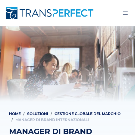
Salta
al
contenuto
principale
HOME
SOLUZIONI
GESTIONE GLOBALE DEL MARCHIO
Briciole
MANAGER DI BRAND INTERNAZIONALI
di
MANAGER DI BRAND
pane