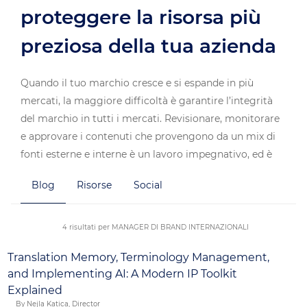
proteggere la risorsa più
preziosa della tua azienda
Quando il tuo marchio cresce e si espande in più
mercati, la maggiore difficoltà è garantire l’integrità
del marchio in tutti i mercati. Revisionare, monitorare
e approvare i contenuti che provengono da un mix di
fonti esterne e interne è un lavoro impegnativo, ed è
qui che entra in gioco il nostro programma di gestione
Blog
Risorse
Social
del marchio. La nostra soluzione ti fornisce brand
manager che sono gli unici responsabili della gestione
del marchio nel processo di localizzazione, in modo che
4 risultati per MANAGER DI BRAND INTERNAZIONALI
i tuoi standard siano rispettati in tutto il mondo.
Translation Memory, Terminology Management,
and Implementing AI: A Modern IP Toolkit
Explained
By Nejla Katica, Director