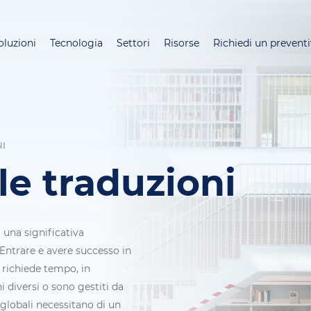
Salta
al
oluzioni
Tecnologia
Settori
Risorse
Richiedi un prevent
contenuto
principale
NI
le traduzioni
 una significativa
 Entrare e avere successo in
 richiede tempo, in
i diversi o sono gestiti da
 globali necessitano di un