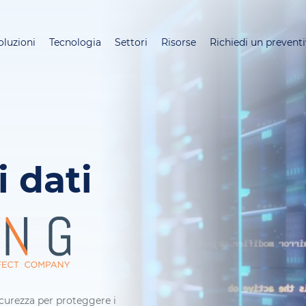
Salta
al
oluzioni
Tecnologia
Settori
Risorse
Richiedi un prevent
contenuto
principale
i dati
sicurezza per proteggere i