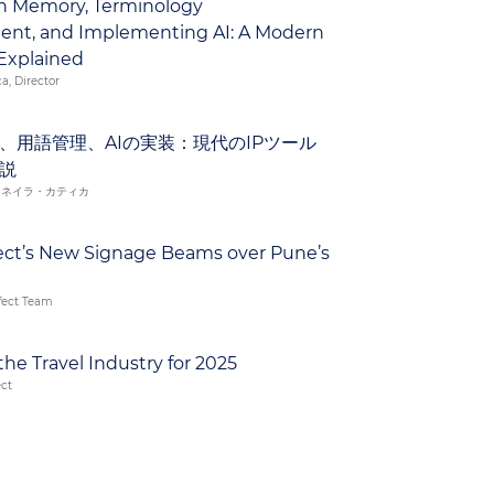
on Memory, Terminology
nt, and Implementing AI: A Modern
 Explained
a, Director
、用語管理、AIの実装：現代のIPツール
説
、ネイラ・カティカ
ect’s New Signage Beams over Pune’s
fect Team
the Travel Industry for 2025
ect