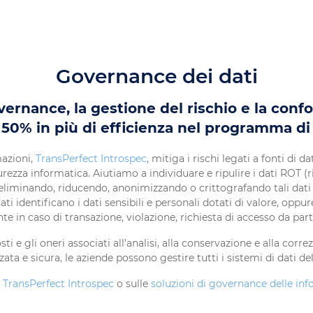
Governance dei dati
vernance, la gestione del rischio e la confo
50% in più di efficienza nel programma di 
mazioni,
TransPerfect Introspec
, mitiga i rischi legati a fonti di 
curezza informatica. Aiutiamo a individuare e ripulire i dati ROT (
, eliminando, riducendo, anonimizzando o crittografando tali dati p
dati identificano i dati sensibili e personali dotati di valore, op
te in caso di transazione, violazione, richiesta di accesso da part
ti e gli oneri associati all’analisi, alla conservazione e alla corre
ata e sicura, le aziende possono gestire tutti i sistemi di dati de
u
TransPerfect Introspec
o sulle
soluzioni di governance delle in