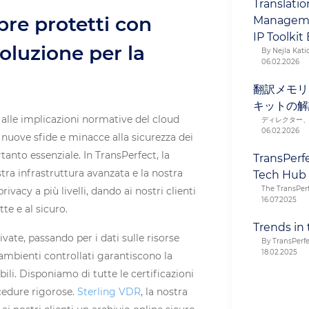
Translati
pre protetti con
Manageme
IP Toolkit
soluzione per la
By Nejla Katic
06.02.2026
翻訳メモリ
キットの解
 alle implicazioni normative del cloud
ディレクター
06.02.2026
 nuove sfide e minacce alla sicurezza dei
tanto essenziale. In TransPerfect, la
TransPerf
stra infrastruttura avanzata e la nostra
Tech Hub
The TransPer
ivacy a più livelli, dando ai nostri clienti
16.07.2025
e e al sicuro.​
Trends in 
rivate, passando per i dati sulle risorse
By TransPerf
18.02.2025
 ambienti controllati garantiscono la
li. Disponiamo di tutte le certificazioni
cedure rigorose.
Sterling VDR
, la nostra