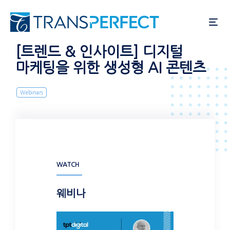
주
요
콘
텐
[트렌드 & 인사이트] 디지털
츠
마케팅을 위한 생성형 AI 콘텐츠
로
건
Webinars
너
뛰
기
WATCH
웨비나