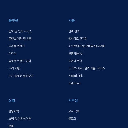
바닥글 메인
솔루션
기술
번역 및 언어 서비스
번역 관리
콘텐츠 제작 및 관리
웹사이트 현지화
디지털 콘텐츠
소프트웨어 및 모바일 앱 세계화
미디어
인공지능(AI)
글로벌 브랜드 관리
데이터 보안
고객 지원
CCMS 제작, 번역 제품, 서비스
모든 솔루션 살펴보기
GlobalLink
DataForce
산업
자료실
생명과학
고객 목록
소매 및 전자상거래
블로그
법률