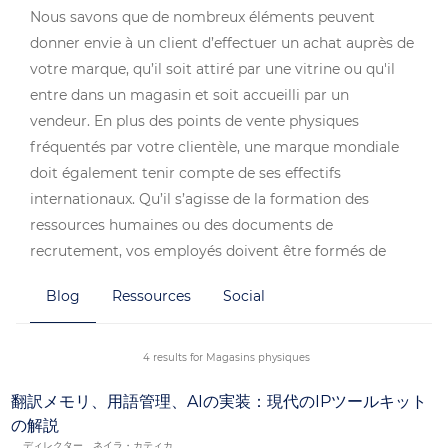
Nous savons que de nombreux éléments peuvent
donner envie à un client d’effectuer un achat auprès de
votre marque, qu’il soit attiré par une vitrine ou qu'il
entre dans un magasin et soit accueilli par un
vendeur. En plus des points de vente physiques
fréquentés par votre clientèle, une marque mondiale
doit également tenir compte de ses effectifs
internationaux. Qu’il s’agisse de la formation des
ressources humaines ou des documents de
recrutement, vos employés doivent être formés de
manière à respecter, sur tous les marchés, les mêmes
Blog
Ressources
Social
normes élevées que celles qui s'appliquent sur votre
marché national. C’est ce qui fera toute la différence
lorsqu’il s’agira pour vos clients de se sentir chez eux
4 results for Magasins physiques
dans votre magasin.
翻訳メモリ、用語管理、AIの実装：現代のIPツールキット
の解説
ディレクター、ネイラ・カティカ