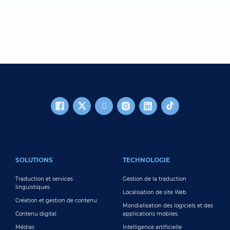
FOOTER MAIN
SOLUTIONS
TECHNOLOGIE
Traduction et services
Gestion de la traduction
linguistiques
Localisation de site Web
Création et gestion de contenu
Mondialisation des logiciels et des
Contenu digital
applications mobiles
Médias
Intelligence artificielle