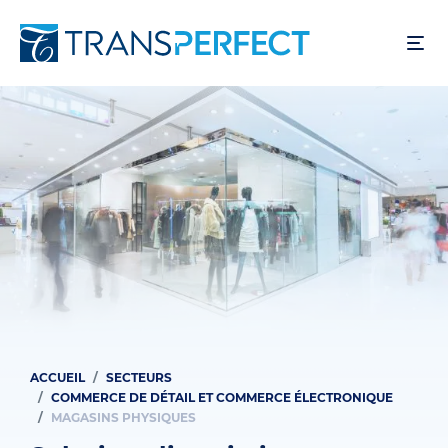
Aller
au
contenu
principal
ACCUEIL
SECTEURS
Fil
COMMERCE DE DÉTAIL ET COMMERCE ÉLECTRONIQUE
d'Ariane
MAGASINS PHYSIQUES