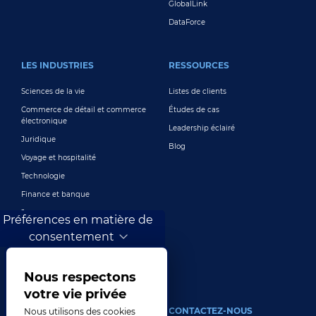
GlobalLink
DataForce
LES INDUSTRIES
RESSOURCES
Sciences de la vie
Listes de clients
Commerce de détail et commerce
Études de cas
électronique
Leadership éclairé
Juridique
Blog
Voyage et hospitalité
Technologie
Finance et banque
Jeux
Préférences en matière de
Divertissement
consentement
Marketing numérique et publicité
Plus de secteurs
Nous respectons
votre vie privée
À PROPOS
CONTACTEZ-NOUS
Nous utilisons des cookies