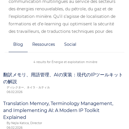
communication multilingues au service des secteurs
des énergies renouvelables, du pétrole, du gaz et de
l’exploitation minière. Qu’il s’agisse de localisation de
formations et d’e-learning qui optimisent la sécurité
des travailleurs, de traductions techniques pour des
produits et de la documentation de processus ou
Blog
Ressources
Social
d’interprétation en présentiel pour des rendez-vous
d’affaires internationaux, les solutions complètes de
TransPerfect ont la capacité de répondre à une large
4 results for Énergie et exploitation minière
gamme de besoins du secteur.
翻訳メモリ、用語管理、AIの実装：現代のIPツールキット
の解説
ディレクター、ネイラ・カティカ
06.02.2026
Translation Memory, Terminology Management,
and Implementing AI: A Modern IP Toolkit
Explained
By Nejla Katica, Director
06.02.2026