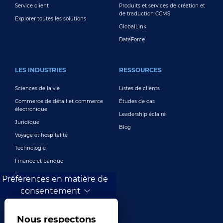
Service client
Produits et services de création et
de traduction CCMS
Explorer toutes les solutions
GlobalLink
DataForce
LES INDUSTRIES
RESSOURCES
Sciences de la vie
Listes de clients
Commerce de détail et commerce
Études de cas
électronique
Leadership éclairé
Juridique
Blog
Voyage et hospitalité
Technologie
Finance et banque
Jeux
Préférences en matière de
Divertissement
consentement
Marketing numérique et publicité
Plus de secteurs
Nous respectons