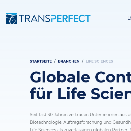
L
STARTSEITE
BRANCHEN
LIFE SCIENCES
Pfadnavigation
Globale Con
für Life Scie
Seit fast 30 Jahren vertrauen Unternehmen aus 
Biotechnologie, Auftragsforschung und Gesundhe
Life Sciences als zuverlässigen globalen Partner. 