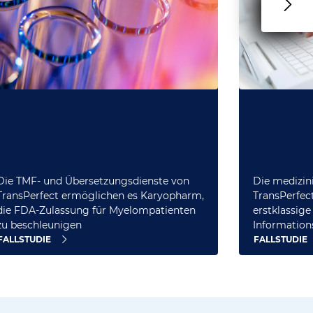
Die medizin
Die TMF- und Übersetzungsdienste von
TransPerfect
TransPerfect ermöglichen es Karyopharm,
erstklassige
die FDA-Zulassung für Myelompatienten
Information
zu beschleunigen
bereitzustel
FALLSTUDIE
FALLSTUDIE