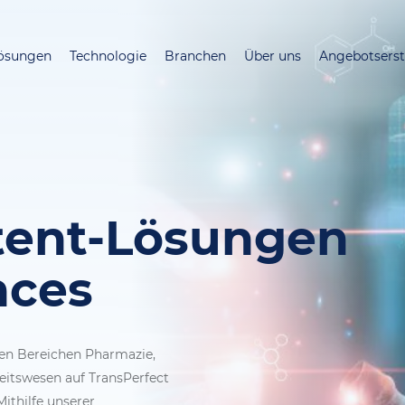
Direkt
zum
ösungen
Technologie
Branchen
Über uns
Angebotserst
Inhalt
tent-Lösungen
nces
den Bereichen Pharmazie,
itswesen auf TransPerfect
Mithilfe unserer