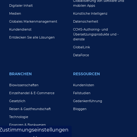
Globalisierung von Software und
Digitaler Inhalt
mobilen Apps
Medien
Künstliche Intelligenz
Globales Markenmanagement
Datensicherheit
Kundendienst
CCMS-Authoring- und
Übersetzungsprodukte und -
Entdecken Sie alle Lösungen
dienste
GlobalLink
DataForce
BRANCHEN
RESSOURCEN
Biowissenschaften
Kundenlisten
Einzelhandel & E-Commerce
Fallstudien
Gesetzlich
Gedankenführung
Reisen & Gastfreundschaft
Bloggen
Technologie
Finanzen & Bankwesen
Zustimmungseinstellungen
Spielen