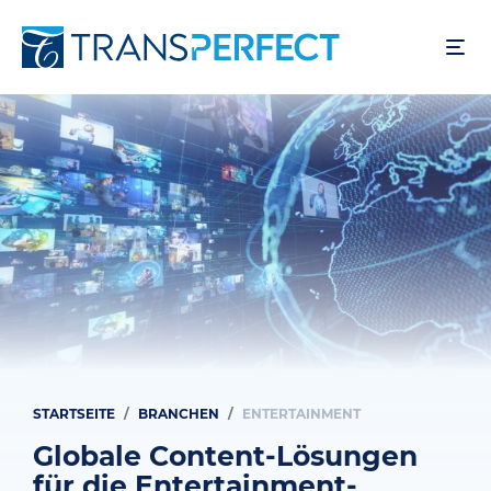
Direkt
zum
Inhalt
STARTSEITE
BRANCHEN
ENTERTAINMENT
Pfadnavigation
Globale Content-Lösungen
für die Entertainment-