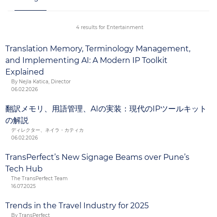
Content. TransPerfect bietet einen umfassenden
Lösungsansatz, der das digitale Umfeld Ihrer Kunden
berücksichtigt, um eine angemessene
4 results for Entertainment
Lokalisierungsstrategie zu entwickeln.
Translation Memory, Terminology Management,
and Implementing AI: A Modern IP Toolkit
Explained
By Nejla Katica, Director
06.02.2026
翻訳メモリ、用語管理、AIの実装：現代のIPツールキット
の解説
ディレクター、ネイラ・カティカ
06.02.2026
TransPerfect’s New Signage Beams over Pune’s
Tech Hub
The TransPerfect Team
16.07.2025
Trends in the Travel Industry for 2025
By TransPerfect