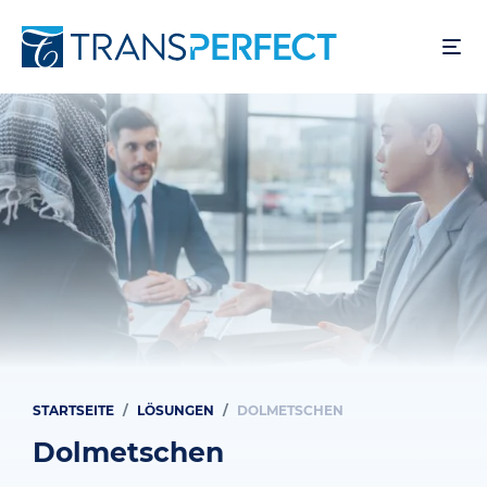
Direkt
zum
Inhalt
STARTSEITE
LÖSUNGEN
DOLMETSCHEN
Pfadnavigation
Dolmetschen