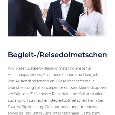
Begleit-/Reisedolmetschen
Wir bieten Begleit-/Reisedolmetschdienste für
Auslandspatienten, Auslandsreisende und Gastgeber
von Auslandsreisenden an. Diese eher informelle
Dienstleistung für Einzelpersonen oder kleine Gruppen
verfolgt das Ziel, andere Reiseziele und Kulturen allen
zugänglich zu machen. Begleitdolmetschen kann bei
Touren, Sightseeing, Delegationen und Interviews
sowie bei der Betreuung internationaler Gäste zum