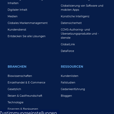
Inhalten
Globalisierung von Software und
Digitaler Inhalt
mobilen Apps
Medien
Künstliche Intelligenz
Globales Markenmanagement
Datensicherheit
Kundendienst
CCMS-Authoring- und
Übersetzungsprodukte und -
Entdecken Sie alle Lösungen
dienste
GlobalLink
DataForce
BRANCHEN
RESSOURCEN
Biowissenschaften
Kundenlisten
Einzelhandel & E-Commerce
Fallstudien
Gesetzlich
Gedankenführung
Reisen & Gastfreundschaft
Bloggen
Technologie
Finanzen & Bankwesen
Zustimmungseinstellungen