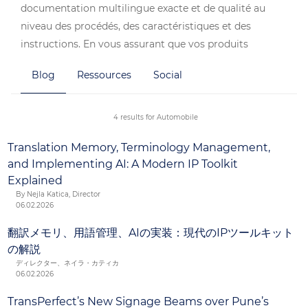
documentation multilingue exacte et de qualité au
niveau des procédés, des caractéristiques et des
instructions. En vous assurant que vos produits
respectent toutes les réglementations en vigueur sur
Blog
Ressources
Social
les différents marchés où vous les commercialisez et
que vos clients puissent utiliser leur système de
navigation dans leur langue préférée, vous garantissez
4 results for Automobile
la fidélité à la marque.
Translation Memory, Terminology Management,
and Implementing AI: A Modern IP Toolkit
Explained
By Nejla Katica, Director
06.02.2026
翻訳メモリ、用語管理、AIの実装：現代のIPツールキット
の解説
ディレクター、ネイラ・カティカ
06.02.2026
TransPerfect’s New Signage Beams over Pune’s