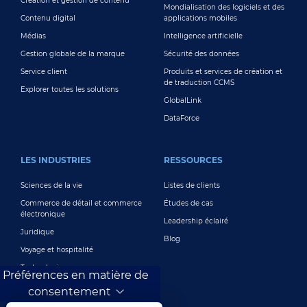
Création et gestion de contenu
Mondialisation des logiciels et des
Contenu digital
applications mobiles
Médias
Intelligence artificielle
Gestion globale de la marque
Sécurité des données
Service client
Produits et services de création et
de traduction CCMS
Explorer toutes les solutions
GlobalLink
DataForce
LES INDUSTRIES
RESSOURCES
Sciences de la vie
Listes de clients
Commerce de détail et commerce
Études de cas
électronique
Leadership éclairé
Juridique
Blog
Voyage et hospitalité
Technologie
Préférences en matière de
Finance et banque
consentement
Jeux