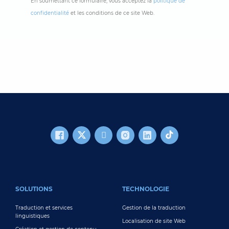
En soumettant ce formulaire, vous acceptez la
politique de
confidentialité
et les conditions de ce site Web.
FOOTER MAIN
SOLUTIONS
TECHNOLOGIE
Traduction et services
Gestion de la traduction
linguistiques
Localisation de site Web