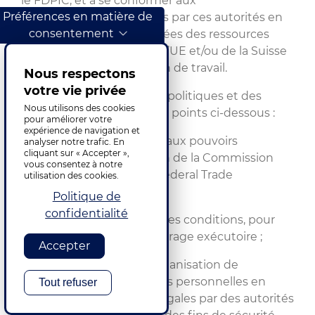
le FDPIC, et à se conformer aux
Préférences en matière de
recommandations émises par ces autorités en
consentement
ce qui concerne les données des ressources
humaines transférées de l’UE et/ou de la Suisse
dans le cadre de la relation de travail.
Nous respectons
votre vie privée
TransPerfect propose des politiques et des
Nous utilisons des cookies
formations concernant les points ci-dessous :
pour améliorer votre
expérience de navigation et
TransPerfect est soumise aux pouvoirs
analyser notre trafic. En
cliquant sur « Accepter »,
d’enquête et d’application de la Commission
vous consentez à notre
fédérale du commerce (Federal Trade
utilisation des cookies.
Commission, FTC) ;
Politique de
confidentialité
La possibilité, dans certaines conditions, pour
l’individu d’invoquer l’arbitrage exécutoire ;
Accepter
L’obligation pour votre organisation de
divulguer des informations personnelles en
Tout refuser
réponse à des requêtes légales par des autorités