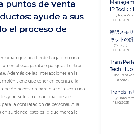
a puntos de venta
Manageme
IP Toolkit
ductos: ayude a sus
By Nejla Katic
06.02.2026
odo el proceso de
翻訳メモリ
キットの解
ディレクター
06.02.2026
rminan que un cliente haga o no una
TransPerf
ión en el escaparate o porque al entrar
Tech Hub
nte. Además de las interacciones en la
The TransPer
16.07.2025
también tiene que tener en cuenta a la
formación necesaria para que ofrezcan una
Trends in 
os y no solo en el nacional: desde
By TransPerf
18.02.2025
ara la contratación de personal. A la
 en su tienda, esto es lo que marca la