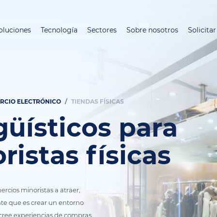
Pasar
al
oluciones
Tecnología
Sectores
Sobre nosotros
Solicita
contenido
principal
ERCIO ELECTRÓNICO
TIENDAS FÍSICAS
güísticos para
ristas físicas
cios minoristas a atraer, 
te que es crear un entorno 
y cree experiencias de compras 