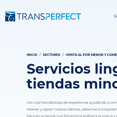
S
INICIO
SECTORES
VENTA AL POR MENOR Y COM
Ruta
Servicios lin
de
navegación
tiendas mino
Con casi tres décadas de experiencia ayudando a comer
retener y captar nuevos clientes, sabemos lo importan
físico en la tienda que fomente la lealtad a la marca 