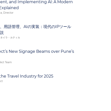
nt, and Implementing AI: A Modern
 Explained
a, Director
、用語管理、AIの実装：現代のIPツール
説
、ネイラ・カティカ
ect’s New Signage Beams over Pune’s
fect Team
the Travel Industry for 2025
ect