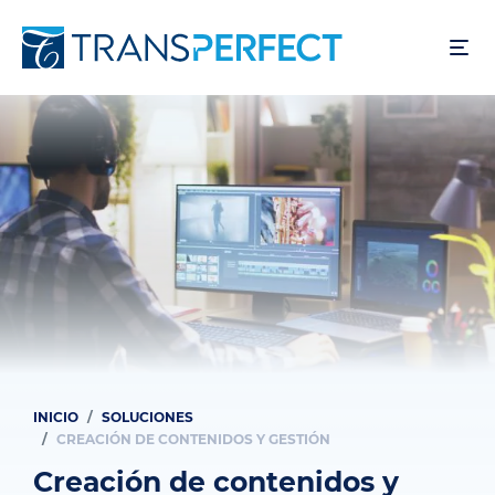
Pasar
al
contenido
principal
INICIO
SOLUCIONES
Ruta
CREACIÓN DE CONTENIDOS Y GESTIÓN
de
Creación de contenidos y
navegación