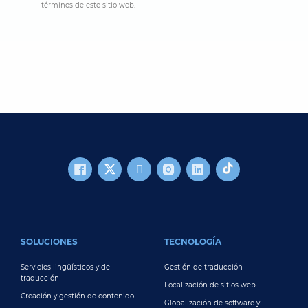
términos de este sitio web.
FOOTER MAIN
SOLUCIONES
TECNOLOGÍA
Servicios lingüísticos y de
Gestión de traducción
traducción
Localización de sitios web
Creación y gestión de contenido
Globalización de software y