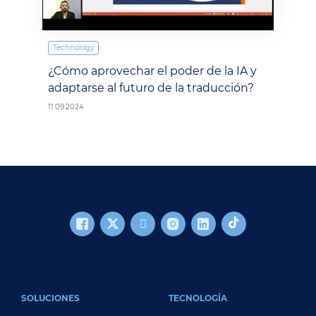
Technology
¿Cómo aprovechar el poder de la IA y
adaptarse al futuro de la traducción?
11.09.2024
FOOTER MAIN
SOLUCIONES
TECNOLOGÍA