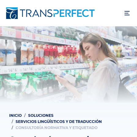
Pasar
al
contenido
principal
INICIO
SOLUCIONES
Ruta
SERVICIOS LINGÜÍSTICOS Y DE TRADUCCIÓN
de
CONSULTORÍA NORMATIVA Y ETIQUETADO
navegación