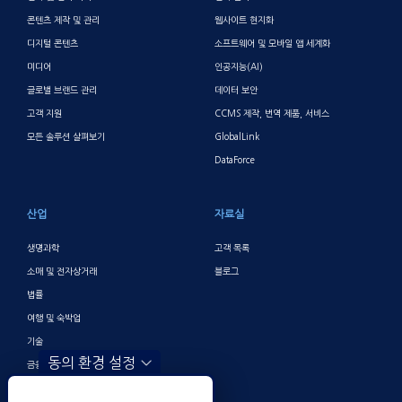
콘텐츠 제작 및 관리
웹사이트 현지화
디지털 콘텐츠
소프트웨어 및 모바일 앱 세계화
미디어
인공지능(AI)
글로벌 브랜드 관리
데이터 보안
고객 지원
CCMS 제작, 번역 제품, 서비스
모든 솔루션 살펴보기
GlobalLink
DataForce
산업
자료실
생명과학
고객 목록
소매 및 전자상거래
블로그
법률
여행 및 숙박업
기술
동의 환경 설정
금융 및 뱅킹
게이밍