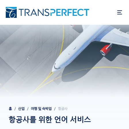
주
요
콘
텐
츠
로
건
너
뛰
기
홈
산업
여행 및 숙박업
항공사
이동
경로
항공사를 위한 언어 서비스