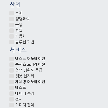
산업
소매
생명과학
금융
법률
자동차
솔루션 기반
서비스
텍스트 어노테이션
콘텐츠 모더레이션
검색 정확도 등급
챗봇 현지화
개체명 어노테이션
테스트
데이터 수집
전사
이미지 캡처