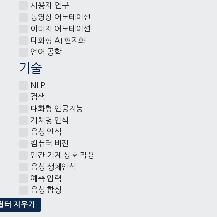
사용자 연구
동영상 어노테이션
이미지 어노테이션
대화형 AI 현지화
언어 공학
기술
NLP
검색
대화형 인공지능
개체명 인식
음성 인식
컴퓨터 비전
인간 기계 상호 작용
음성 생체인식
예측 입력
음성 합성
필터 지우기