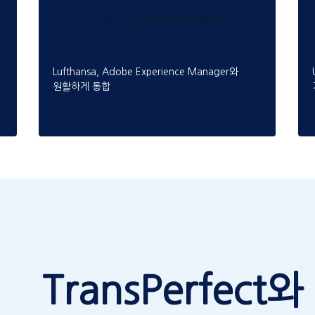
Lufthansa, Adobe Experience Manager와
원활하게 통합
TransPerfect와