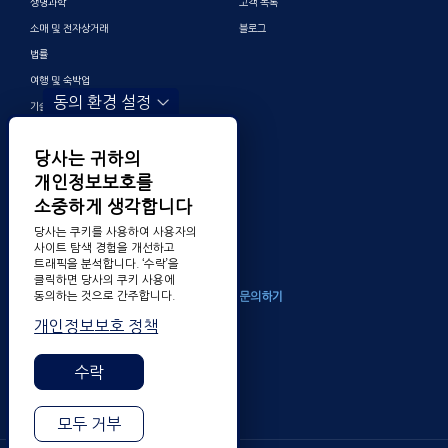
생명과학
고객 목록
소매 및 전자상거래
블로그
법률
여행 및 숙박업
동의 환경 설정
기술
금융 및 뱅킹
당사는 귀하의
게이밍
개인정보보호를
엔터테인먼트
소중하게 생각합니다
디지털 마케팅 및 광고
당사는 쿠키를 사용하여 사용자의
기타
사이트 탐색 경험을 개선하고
트래픽을 분석합니다. ‘수락’을
클릭하면 당사의 쿠키 사용에
동의하는 것으로 간주합니다.
회사소개
문의하기
개인정보보호 정책
TransPerfect 알아보기
채용
수락
수상 내역
모두 거부