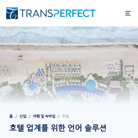
주
요
콘
텐
츠
로
건
너
뛰
기
홈
산업
여행 및 숙박업
호텔
이동
경로
호텔 업계를 위한 언어 솔루션