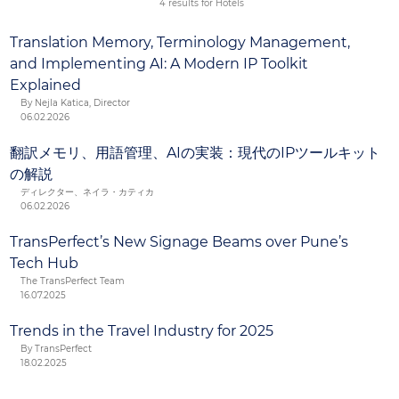
Sprachdienstleistungen, die Sie brauchen, oder auch
4 results for Hotels
eine Komplettlösung.
Translation Memory, Terminology Management,
and Implementing AI: A Modern IP Toolkit
Explained
By Nejla Katica, Director
06.02.2026
翻訳メモリ、用語管理、AIの実装：現代のIPツールキット
の解説
ディレクター、ネイラ・カティカ
06.02.2026
TransPerfect’s New Signage Beams over Pune’s
Tech Hub
The TransPerfect Team
16.07.2025
Trends in the Travel Industry for 2025
By TransPerfect
18.02.2025