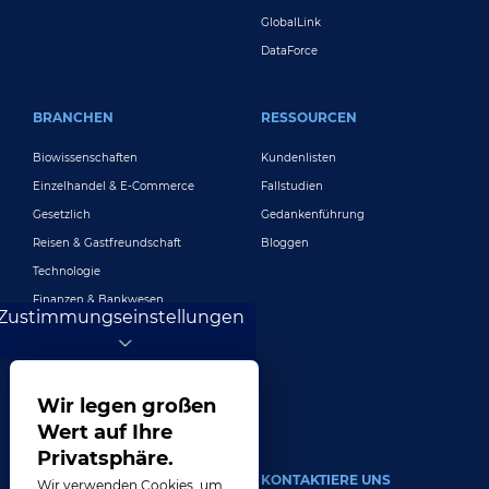
GlobalLink
DataForce
BRANCHEN
RESSOURCEN
Biowissenschaften
Kundenlisten
Einzelhandel & E-Commerce
Fallstudien
Gesetzlich
Gedankenführung
Reisen & Gastfreundschaft
Bloggen
Technologie
Finanzen & Bankwesen
Zustimmungseinstellungen
Spielen
Unterhaltung
Digitales Marketing und Werbung
Wir legen großen
Mehr Branchen
Wert auf Ihre
Privatsphäre.
UM
KONTAKTIERE UNS
Wir verwenden Cookies, um