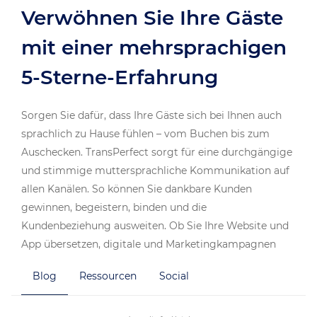
Verwöhnen Sie Ihre Gäste
mit einer mehrsprachigen
5-Sterne-Erfahrung
Sorgen Sie dafür, dass Ihre Gäste sich bei Ihnen auch
sprachlich zu Hause fühlen – vom Buchen bis zum
Auschecken. TransPerfect sorgt für eine durchgängige
und stimmige muttersprachliche Kommunikation auf
allen Kanälen. So können Sie dankbare Kunden
gewinnen, begeistern, binden und die
Kundenbeziehung ausweiten. Ob Sie Ihre Website und
App übersetzen, digitale und Marketingkampagnen
lokalisieren, Hotelmitarbeiter in neuen Sprachen
Blog
Ressourcen
Social
schulen oder Ihr Callcenter-Angebot auf neue Sprachen
ausweiten möchten: Wir bieten Ihnen die