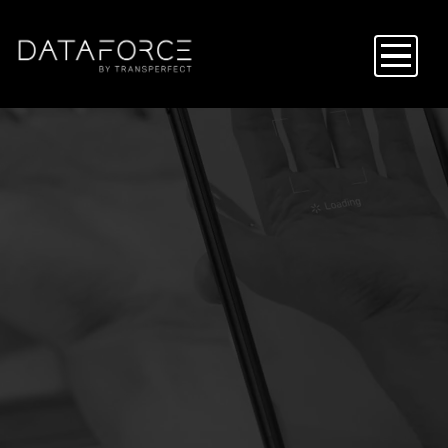
주
요
콘
텐
츠
로
건
너
뛰
기