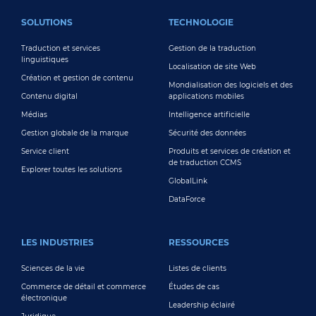
FOOTER MAIN
SOLUTIONS
TECHNOLOGIE
Traduction et services
Gestion de la traduction
linguistiques
Localisation de site Web
Création et gestion de contenu
Mondialisation des logiciels et des
Contenu digital
applications mobiles
Médias
Intelligence artificielle
Gestion globale de la marque
Sécurité des données
Service client
Produits et services de création et
de traduction CCMS
Explorer toutes les solutions
GlobalLink
DataForce
LES INDUSTRIES
RESSOURCES
Sciences de la vie
Listes de clients
Commerce de détail et commerce
Études de cas
électronique
Leadership éclairé