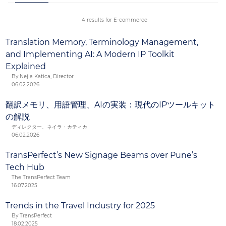
multilingue, le marketing multiculturel et une
intégration fluide à la plateforme d’e-commerce de
4 results for E-commerce
votre choix.
Translation Memory, Terminology Management,
and Implementing AI: A Modern IP Toolkit
Explained
By Nejla Katica, Director
06.02.2026
翻訳メモリ、用語管理、AIの実装：現代のIPツールキット
の解説
ディレクター、ネイラ・カティカ
06.02.2026
TransPerfect’s New Signage Beams over Pune’s
Tech Hub
The TransPerfect Team
16.07.2025
Trends in the Travel Industry for 2025
By TransPerfect
18.02.2025