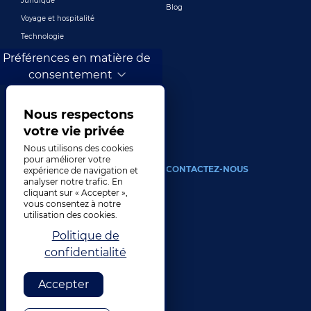
Juridique
Blog
Voyage et hospitalité
Technologie
Finance et banque
Préférences en matière de
consentement
Jeux
Divertissement
Marketing numérique et publicité
Nous respectons
Plus de secteurs
votre vie privée
Nous utilisons des cookies
pour améliorer votre
À PROPOS
CONTACTEZ-NOUS
expérience de navigation et
analyser notre trafic. En
cliquant sur « Accepter »,
Notre compagnie
vous consentez à notre
Direction
utilisation des cookies.
Histoire
Politique de
Carrières
confidentialité
Emplacements
Accepter
Prix