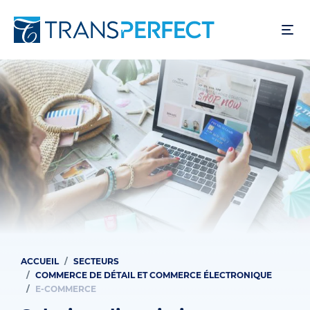
Aller
au
contenu
principal
ACCUEIL
SECTEURS
Fil
COMMERCE DE DÉTAIL ET COMMERCE ÉLECTRONIQUE
d'Ariane
E-COMMERCE