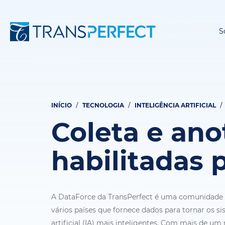
S
INÍCIO
TECNOLOGIA
INTELIGÊNCIA ARTIFICIAL
Trilha
Coleta e an
de
navegação
habilitadas 
A DataForce da TransPerfect é uma comunidade 
vários países que fornece dados para tornar os si
artificial (IA) mais inteligentes. Com mais de um