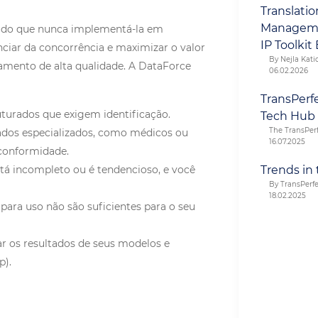
Translati
Manageme
il do que nunca implementá-la em
IP Toolkit
nciar da concorrência e maximizar o valor
By Nejla Katic
namento de alta qualidade. A DataForce
06.02.2026
TransPerf
turados que exigem identificação.
Tech Hub
The TransPer
ados especializados, como médicos ou
16.07.2025
 conformidade.
Trends in 
tá incompleto ou é tendencioso, e você
By TransPerf
18.02.2025
para uso não são suficientes para o seu
ar os resultados de seus modelos e
p).