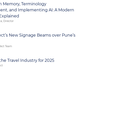
on Memory, Terminology
nt, and Implementing AI: A Modern
 Explained
a, Director
ect’s New Signage Beams over Pune’s
fect Team
the Travel Industry for 2025
ect