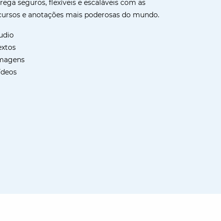
ga seguros, flexíveis e escaláveis com as
ecursos e anotações mais poderosas do mundo.
udio
extos
imagens
ídeos