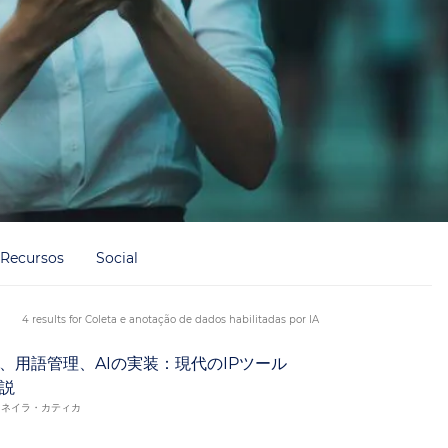
Recursos
Social
4 results for Coleta e anotação de dados habilitadas por IA
、用語管理、AIの実装：現代のIPツール
説
、ネイラ・カティカ