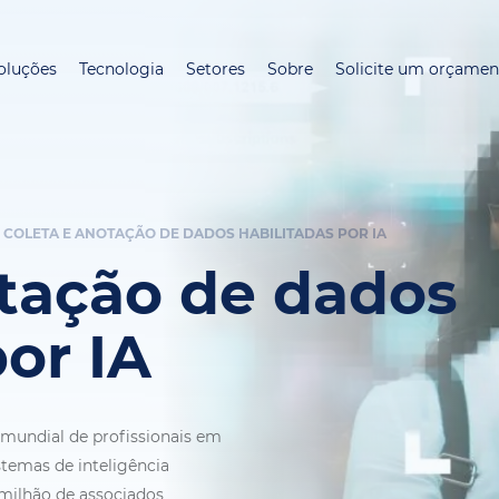
Pular
para
oluções
Tecnologia
Setores
Sobre
Solicite um orçamen
o
conteúdo
principal
COLETA E ANOTAÇÃO DE DADOS HABILITADAS POR IA
otação de dados
por IA
mundial de profissionais em
stemas de inteligência
 milhão de associados