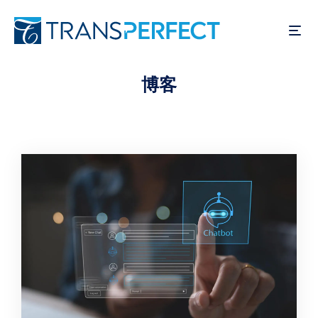
跳
转
到
主
博客
要
内
容