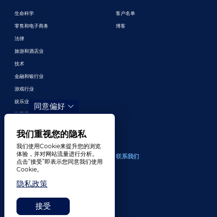
生命科学
客户名单
零售和电子商务
博客
法律
旅游和酒店业
技术
金融和银行业
游戏行业
娱乐业
同意偏好
数字营销与广告
更多行业
我们重视您的隐私
我们使用Cookie来提升您的浏览
体验，并对网站流量进行分析。
关于
联系我们
点击“接受”即表示您同意我们使用
Cookie。
我们公司
隐私政策
招贤纳士
奖项
接受