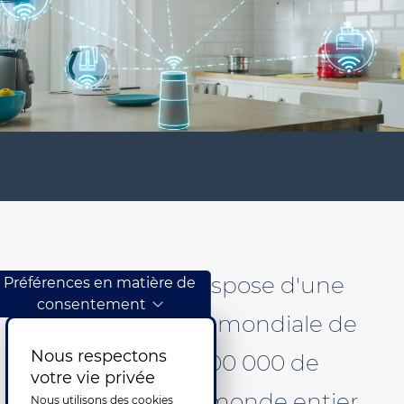
DataForce dispose d'une
Préférences en matière de
consentement
communauté mondiale de
Nous respectons
plus de 1 000 000 de
votre vie privée
membres du monde entier
Nous utilisons des cookies