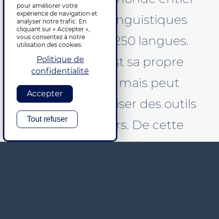
pour améliorer votre
expérience de navigation et
et d'experts linguistiques
analyser notre trafic. En
cliquant sur « Accepter »,
dans plus de 250 langues.
vous consentez à notre
utilisation des cookies.
DataForce est sa propre
Politique de
confidentialité
plate-forme mais peut
Accepter
également utiliser des outils
Tout refuser
clients ou tiers. De cette
façon, vos données sont
toujours sous contrôle.