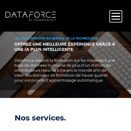
Aller
au
contenu
principal
LES SOLUTIONS D’IA AU SERVICE DE LA TECHNOLOGIE
OFFREZ UNE MEILLEURE EXPÉRIENCE GRÂCE À
UNE IA PLUS INTELLIGENTE
DataForce associe la formation sur les modèles à une
base de données humaine de plus d’un million de
contributeurs répartis à travers le monde afin de
créer des données de formation de haute qualité
pour vos projets d’apprentissage automatique.
Nos services.