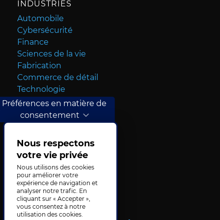
INDUSTRIES
Automobile
Cybersécurité
Finance
Sciences de la vie
Fabrication
Commerce de détail
Technologie
Voyages
Préférences en matière de
consentement
CONTACTEZ-NOUS
Nous respectons
votre vie privée
Nous utilisons des cookies
pour améliorer votre
expérience de navigation et
analyser notre trafic. En
cliquant sur « Accepter »,
vous consentez à notre
utilisation des cookies.