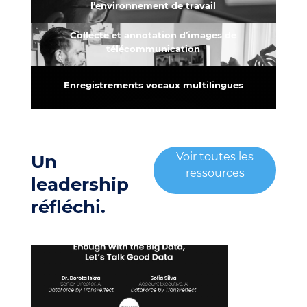
l’environnement de travail
Collecte et annotation d’images de
télécommunication
Enregistrements vocaux multilingues
Voir toutes les
Un
ressources
leadership
réfléchi.