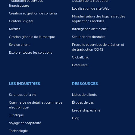
Traduction et services
Gestion de la traduction
linguistiques
Localisation de site Web
Création et gestion de contenu
Mondialisation des logiciels et des
Contenu digital
applications mobiles
Médias
Intelligence artificielle
Gestion globale de la marque
Sécurité des données
Service client
Produits et services de création et
de traduction CCMS
Explorer toutes les solutions
GlobalLink
DataForce
LES INDUSTRIES
RESSOURCES
Sciences de la vie
Listes de clients
Commerce de détail et commerce
Études de cas
électronique
Leadership éclairé
Juridique
Blog
Voyage et hospitalité
Technologie