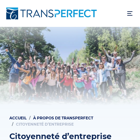
Aller
au
contenu
principal
ACCUEIL
À PROPOS DE TRANSPERFECT
Fil
CITOYENNETÉ D’ENTREPRISE
d'Ariane
Citoyenneté d’entreprise