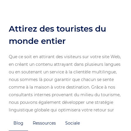
Attirez des touristes du
monde entier
Que ce soit en attirant des visiteurs sur votre site Web,
en créant un contenu attrayant dans plusieurs langues
ou en soutenant un service à la clientèle multilingue,
nous sommes là pour garantir que chacun se sente
comme à la maison à votre destination. Grâce à nos
consultants internes provenant du milieu du tourisme,
nous pouvons également développer une stratégie
linguistique globale qui optimisera votre retour sur
investissement tout en maximisant votre budget. Dans
Blog
Ressources
Sociale
ce secteur, il est essentiel de comprendre qu’une