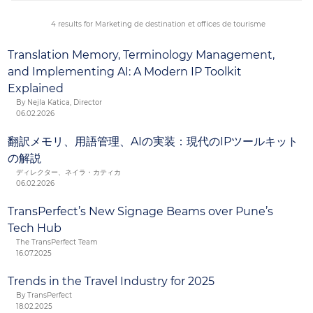
approche universelle n’est pas forcément la meilleure
solution, surtout si vous cherchez à attirer plusieurs
4 results for Marketing de destination et offices de tourisme
marchés entrants et locaux.
Translation Memory, Terminology Management,
and Implementing AI: A Modern IP Toolkit
Explained
By Nejla Katica, Director
06.02.2026
翻訳メモリ、用語管理、AIの実装：現代のIPツールキット
の解説
ディレクター、ネイラ・カティカ
06.02.2026
TransPerfect’s New Signage Beams over Pune’s
Tech Hub
The TransPerfect Team
16.07.2025
Trends in the Travel Industry for 2025
By TransPerfect
18.02.2025