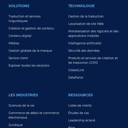
FOOTER MAIN
SOLUTIONS
TECHNOLOGIE
Traduction et services
Gestion de la traduction
linguistiques
Localisation de site Web
Création et gestion de contenu
Mondialisation des logiciels et des
Contenu digital
applications mobiles
Médias
Intelligence artificielle
Gestion globale de la marque
Sécurité des données
Service client
Produits et services de création et
de traduction CCMS
Explorer toutes les solutions
GlobalLink
DataForce
LES INDUSTRIES
RESSOURCES
Sciences de la vie
Listes de clients
Commerce de détail et commerce
Études de cas
électronique
Leadership éclairé
Juridique
Blog