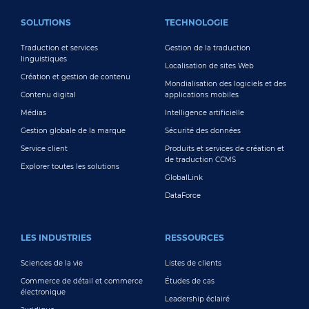
FOOTER MAIN
SOLUTIONS
TECHNOLOGIE
Traduction et services
Gestion de la traduction
linguistiques
Localisation de sites Web
Création et gestion de contenu
Mondialisation des logiciels et des
Contenu digital
applications mobiles
Médias
Intelligence artificielle
Gestion globale de la marque
Sécurité des données
Service client
Produits et services de création et
de traduction CCMS
Explorer toutes les solutions
GlobalLink
DataForce
LES INDUSTRIES
RESSOURCES
Sciences de la vie
Listes de clients
Commerce de détail et commerce
Études de cas
électronique
Leadership éclairé