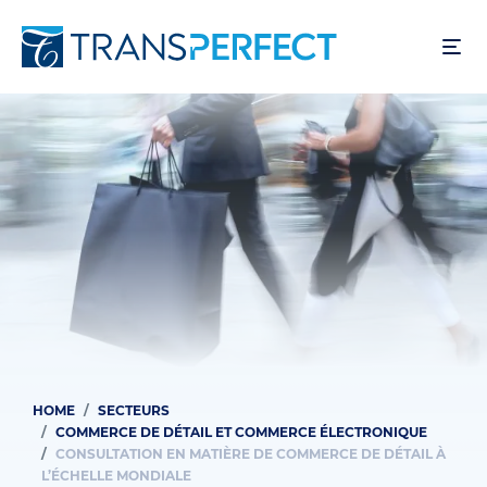
Skip
to
main
content
HOME
SECTEURS
Breadcrumb
COMMERCE DE DÉTAIL ET COMMERCE ÉLECTRONIQUE
CONSULTATION EN MATIÈRE DE COMMERCE DE DÉTAIL À
L’ÉCHELLE MONDIALE